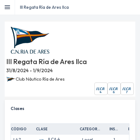
menu
menu
III Regata Ría de Ares Ilca
home
Inicio
dashboard
Regata
sailing
Inscripciones
record_voice_over
TOA
emoji_events
Resultados
III Regata Ría de Ares Ilca
31/8/2024 - 1/9/2024
Club Náutico Ría de Ares
Clases
CÓDIGO
CLASE
CATEGORÍA
INSCRIPCIONES
PRUEBAS
ILCA 4
L4.7
Local
1
0