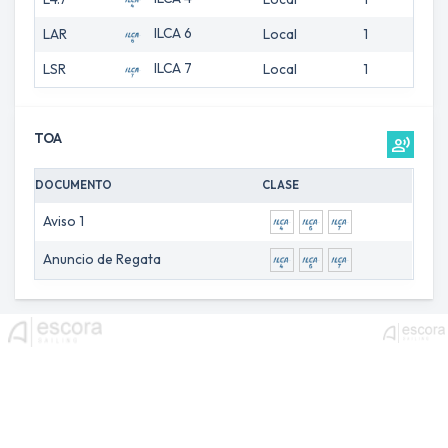
ILCA 6
LAR
Local
1
0
ILCA 7
LSR
Local
1
0
TOA
record_voice_over
DOCUMENTO
CLASE
Aviso 1
Anuncio de Regata
menu