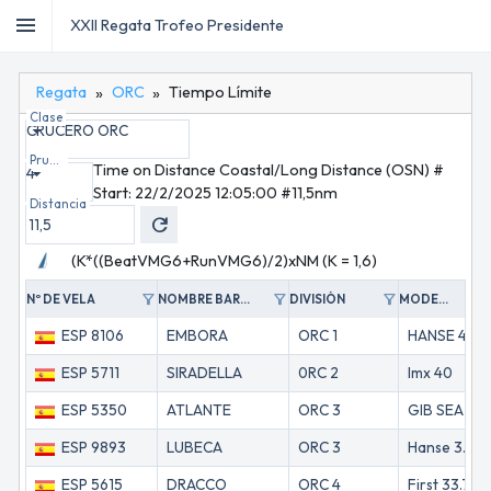
menu
menu
XXII Regata Trofeo Presidente
Regata
ORC
Tiempo Límite
home
Inicio
Clase
CRUCERO ORC
dashboard
Regata
sailing
Inscripciones
Prueba
Time on Distance Coastal/Long Distance (OSN) #
4
group
Personal
Start: 22/2/2025 12:05:00 #11,5nm
timeline
Seguimiento
Distancia
refresh
keyboard_arrow_down
ORC
redeem
Certificados
(K*((BeatVMG6+RunVMG6)/2)xNM (K = 1,6)
area_chart
Polares
timeline
Scratch
filter_alt
filter_alt
filter_alt
filter_alt
Nº DE VELA
NOMBRE BARCO
DIVISIÓN
MODELO
Tiempos
timer
Límite
ESP 8106
EMBORA
ORC 1
HANSE 461
emoji_events
Resultados
ESP 5711
SIRADELLA
0RC 2
Imx 40
ESP 5350
ATLANTE
ORC 3
GIB SEA 442
ESP 9893
LUBECA
ORC 3
Hanse 388 M L-Keel
ESP 5615
DRACCO
ORC 4
First 33.7