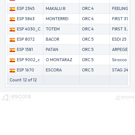
ESP 2345
MAKALU III
ORC 4
FEELING 39 DK
ESP 5863
MONTERREI
ORC 4
FIRST 31.7
ESP 4030_C
TOTEM
ORC 4
FIRST 32S5 (BK)
ESP 8072
BACOR
ORC 5
ESDI 25
ESP 1581
PATAN
ORC 5
ARPEGE
ESP 9002_c
O MONTARAZ
ORC 5
Sirocco Mk 2
ESP 1670
ESCORA
ORC 5
STAG 24
Count: 12 of 12
menu